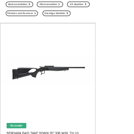
Büchsenminition
Flintenmunition
KK Munition
Pistolen und Revolver
Sonstige Munition
Bestseller
BERGARA BA13 TAKE DOWN 20" 308 WIN. TH LG