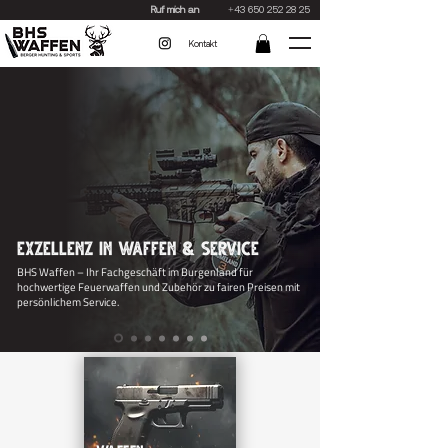
Ruf mich an
+43 650 252 28 25
Kontakt
Exzellenz in Waffen & Service
BHS Waffen – Ihr Fachgeschäft im Burgenland für
hochwertige Feuerwaffen und Zubehör zu fairen Preisen mit
persönlichem Service.