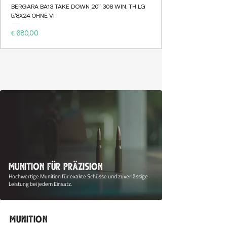
BERGARA BA13 TAKE DOWN 20" 308 WIN. TH LG
5/8X24 OHNE VI
Preis
€ 680,00
Munition für Präzision
Hochwertige Munition für exakte Schüsse und zuverlässige
Leistung bei jedem Einsatz.
Munition